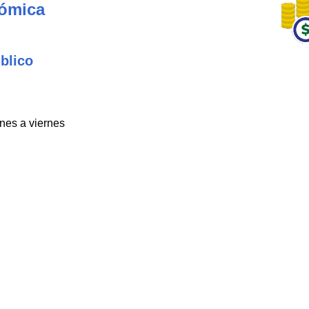
nómica
blico
unes a viernes