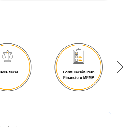
ierre fiscal
Formulación Plan
Financiero MFMP