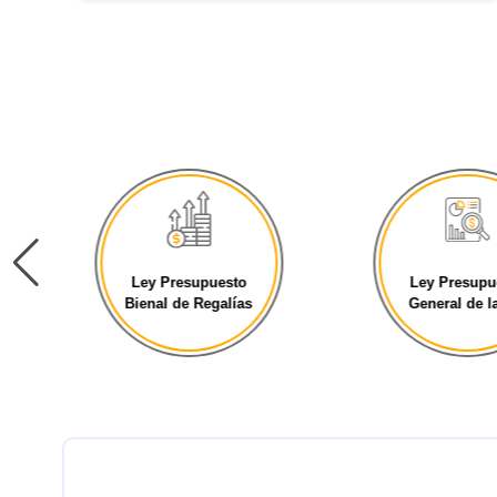
Ley Presupuesto
Ley Presupu
Bienal de Regalías
General de la 