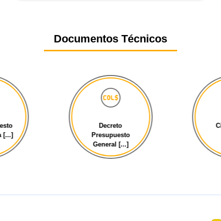
Documentos Técnicos
esto
Decreto
C
[...]
Presupuesto
General [...]