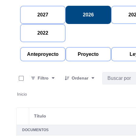
2027
2026
20
2022
Anteproyecto
Proyecto
Le
0 de 3 Artículos seleccionados/as
Filtro
Ordenar
Inicio
Título
Selección del elemento
DOCUMENTOS