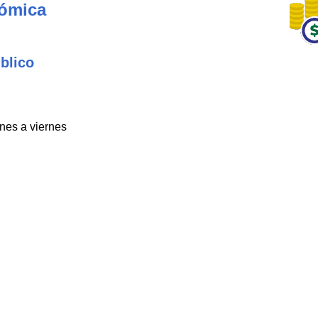
nómica
blico
unes a viernes