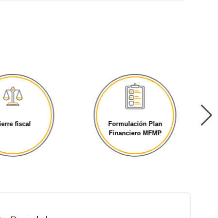
ierre fiscal
Formulación Plan
Financiero MFMP