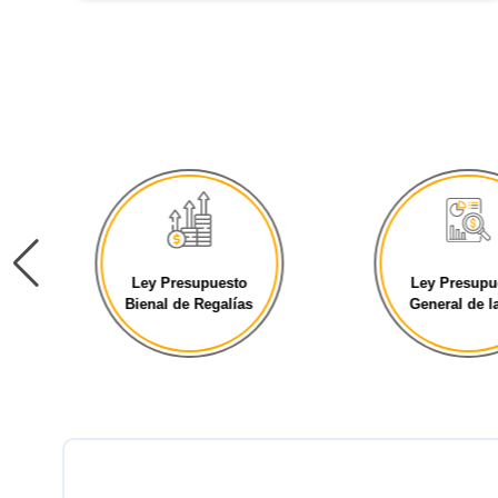
Ley Presupuesto
Ley Presupu
Bienal de Regalías
General de la 