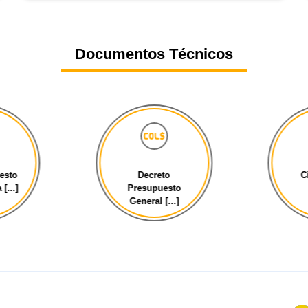
Documentos Técnicos
esto
Decreto
C
[...]
Presupuesto
General [...]