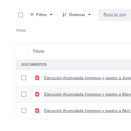
0 de 3 Artículos seleccionados/as
Filtro
Ordenar
Inicio
Título
Selección del elemento
DOCUMENTOS
Ejecución Acumulada Ingresos y gastos a Juni
Ejecución Acumulada Ingresos y gastos a Ma
Ejecución Acumulada Ingresos y gastos a Abril