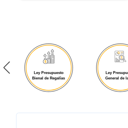
Ley Presupuesto
Ley Presupu
Bienal de Regalías
General de la 