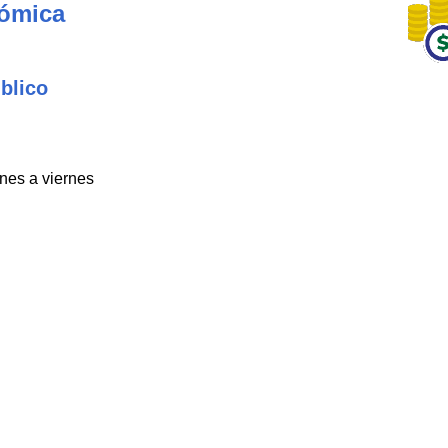
nómica
blico
unes a viernes