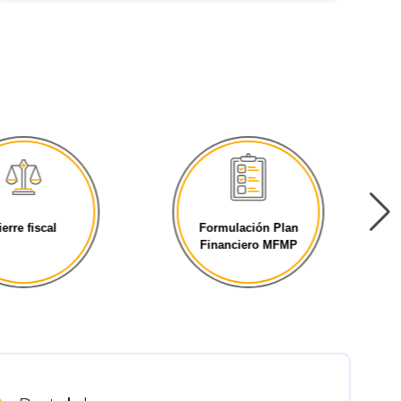
ierre fiscal
Formulación Plan
Financiero MFMP