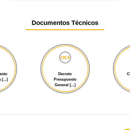
Documentos Técnicos
esto
Decreto
C
[...]
Presupuesto
General [...]