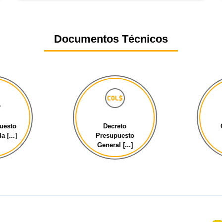
Documentos Técnicos
esto
Decreto
C
[...]
Presupuesto
General [...]