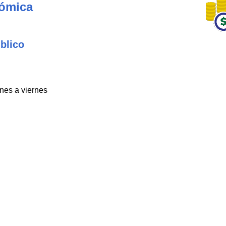
nómica
blico
unes a viernes