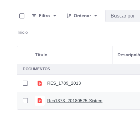
0 de 2 Artículos seleccionados/as
Filtro
Ordenar
Inicio
Título
Descripci
Selección del elemento
DOCUMENTOS
RES_1789_2013
Res1373_20180525-Sistema puntaje OCAD PAZ