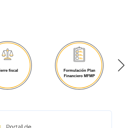
ierre fiscal
Formulación Plan
Financiero MFMP