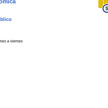
nómica
blico
unes a viernes