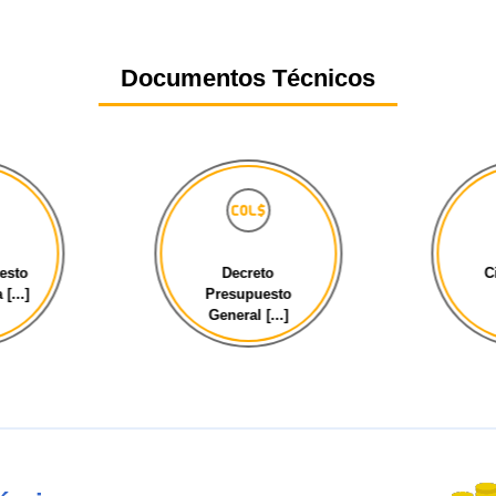
Documentos Técnicos
esto
Decreto
C
[...]
Presupuesto
General [...]