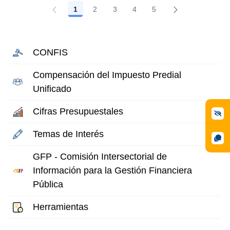
1
2
3
4
5
Página
Página
Página
Página
Página
CONFIS
Compensación del Impuesto Predial
Unificado
Cifras Presupuestales
Temas de Interés
GFP - Comisión Intersectorial de
Información para la Gestión Financiera
Pública
Herramientas