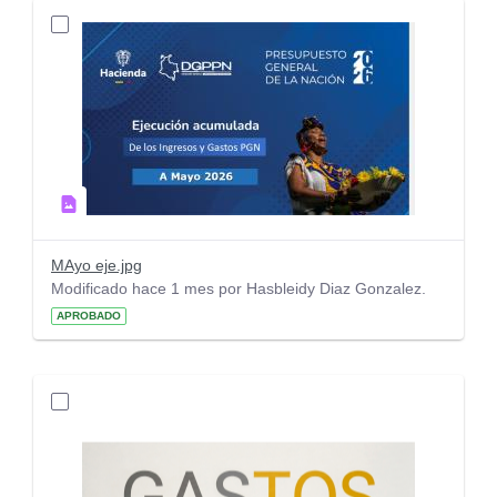
MAyo eje.jpg
Modificado hace 1 mes por Hasbleidy Diaz Gonzalez.
APROBADO