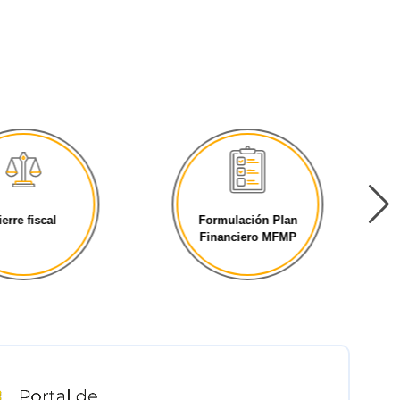
ierre fiscal
Formulación Plan
Financiero MFMP