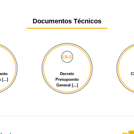
Documentos Técnicos
esto
Decreto
C
[...]
Presupuesto
General [...]