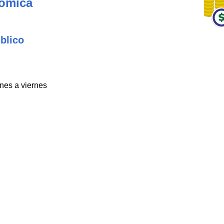
nómica
blico
unes a viernes