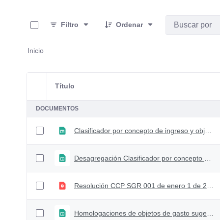
0 de 4 Artículos seleccionados/as
Filtro
Ordenar
Inicio
Título
Selección del elemento
DOCUMENTOS
Clasificador por concepto de ingreso y objeto de gasto Nivel de Ley
Desagregación Clasificador por concepto de ingreso y objeto de gasto Nivel de Capítulo Presupuestal Independiente
Resolución CCP SGR 001 de enero 1 de 2021
Homologaciones de objetos de gasto sugeridas para los recursos de Administración del SGR