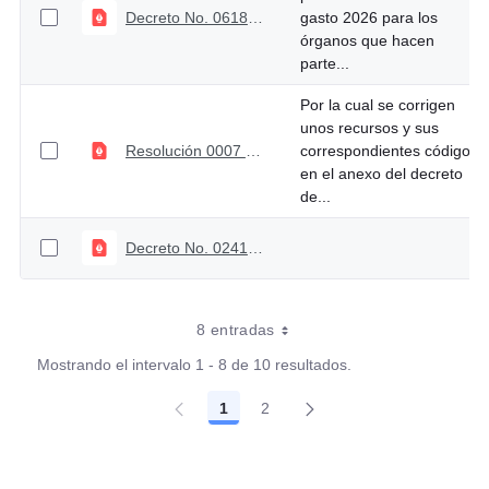
Decreto No. 0618 de junio 17 de 2026
gasto 2026 para los
órganos que hacen
parte...
Por la cual se corrigen
unos recursos y sus
Resolución 0007 del 20 de abril de 2026
correspondientes códigos
en el anexo del decreto
de...
Decreto No. 0241 de marzo 12 de 2026
8 entradas
Mostrando el intervalo 1 - 8 de 10 resultados.
1
2
Página
Página