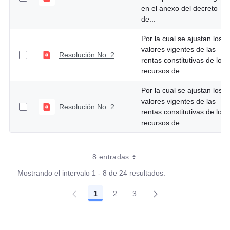
en el anexo del decreto
de...
Por la cual se ajustan los
valores vigentes de las
Resolución No. 2429 de septiembre 26 de 2025
rentas constitutivas de los
recursos de...
Por la cual se ajustan los
valores vigentes de las
Resolución No. 2196 de septiembre 05 de 2025
rentas constitutivas de los
recursos de...
8 entradas
Mostrando el intervalo 1 - 8 de 24 resultados.
1
2
3
Página
Página
Página