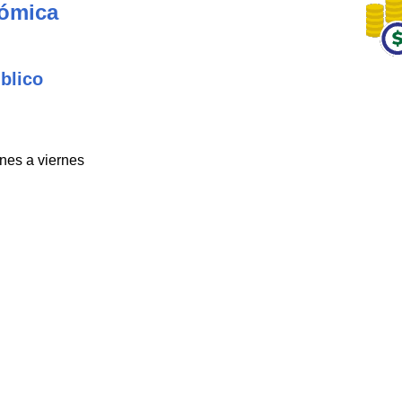
nómica
blico
unes a viernes