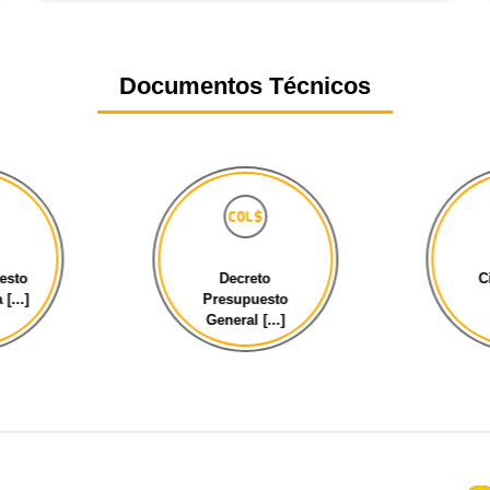
Documentos Técnicos
esto
Decreto
C
[...]
Presupuesto
General [...]