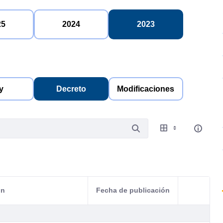
25
2024
2023
y
Decreto
Modificaciones
ón
Fecha de publicación
Acciones d