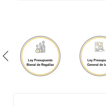
Ley Presupuesto
Ley Presupu
Bienal de Regalías
General de la 