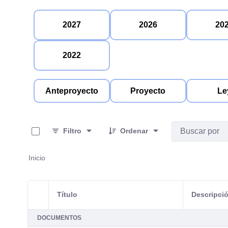
2027
2026
20
2022
Anteproyecto
Proyecto
Le
0 de 1 Artículos seleccionados/as
Filtro
Ordenar
Inicio
Título
Descripci
Selección del elemento
DOCUMENTOS