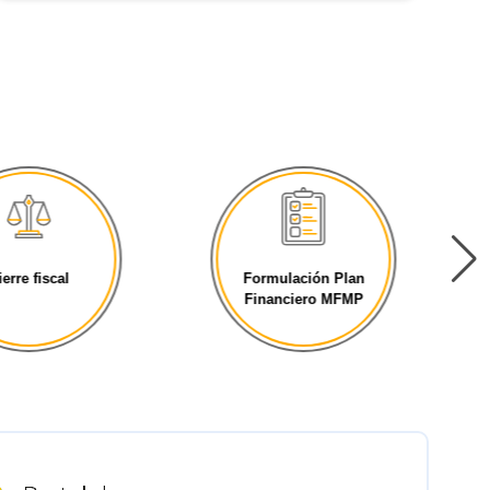
ierre fiscal
Formulación Plan
Financiero MFMP