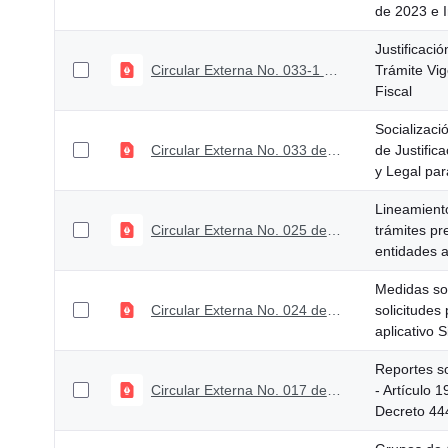
de 2023 e In
Justificaci
Circular Externa No. 033-1 de octubre 20 de 2023. Anexo Justificación técnico económica y legal VF
Trámite Vig
Fiscal
Socializac
Circular Externa No. 033 de octubre 20 de 2023
de Justific
y Legal para
Lineamiento
Circular Externa No. 025 de agosto 28 de 2023
trámites pr
entidades ad
Medidas sob
Circular Externa No. 024 de agosto 17 de 2023
solicitudes
aplicativo 
Reportes so
Circular Externa No. 017 de junio 28 de 2023
- Artículo 
Decreto 44