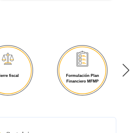
ierre fiscal
Formulación Plan
Financiero MFMP