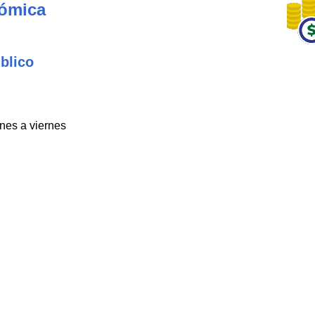
nómica
blico
unes a viernes