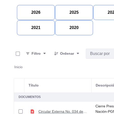
2026
2025
20
2021
2020
0 de 11 Artículos seleccionados/as
Filtro
Ordenar
Inicio
Título
Descripci
Selección del elemento
DOCUMENTOS
Cierre Pres
Circular Externa No. 034 de noviembre de 08 de 2023
Nación-PGN 