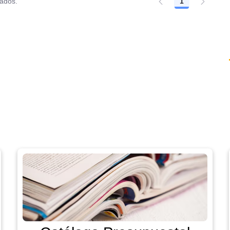
tados.
1
Página