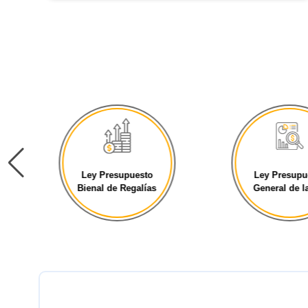
Ley Presupuesto
Ley Presupu
Bienal de Regalías
General de la 