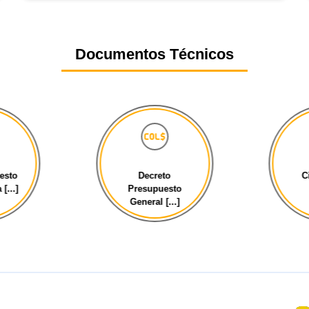
Documentos Técnicos
esto
Decreto
C
[...]
Presupuesto
General [...]