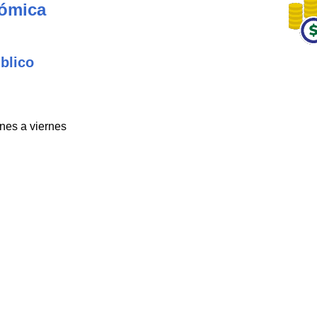
nómica
blico
unes a viernes