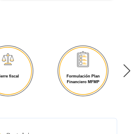
ierre fiscal
Formulación Plan
Financiero MFMP