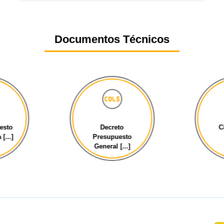
Documentos Técnicos
esto
Decreto
C
[...]
Presupuesto
General [...]