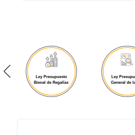
Ley Presupuesto
Ley Presupu
Bienal de Regalías
General de la 