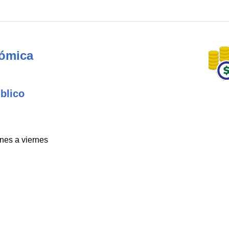
nómica
blico
unes a viernes