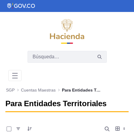
Saltar al contenido principal
Abrir menú de accesibilidad
SGP
Cuentas Maestras
Para Entidades Territoriales
Para Entidades Territoriales
0 de 8 Artículos seleccionados/as