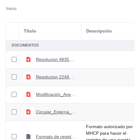
Inicio
Título
Descripción
Selección del elemento
DOCUMENTOS
Resolucion 4835 2015
Resolucion 2248 2018
Modificación_Anexo_Tecnico Resolución_4835_de_2015
Circular_Externa_019_octubre_07_2016
Formato autorizado por el
MHCP para hacer el
Formato de registro de cuenta bancaria - Actualizado 5 de junio de 2023
registro de una cuenta