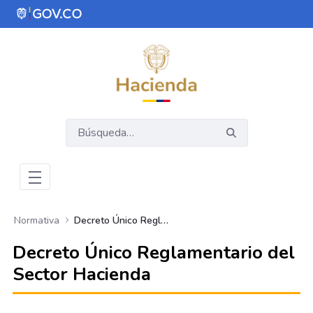
Saltar al contenido principal
Abrir menú de accesibilidad
Normativa
Decreto Único Reglamentario del Sector Hacienda
Decreto Único Reglamentario del
Sector Hacienda