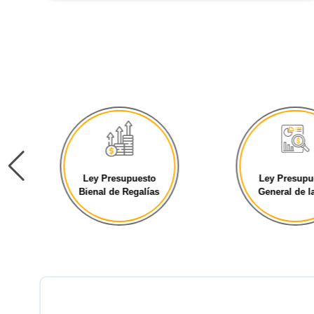
Ley Presupuesto
Ley Presupu
Bienal de Regalías
General de la 