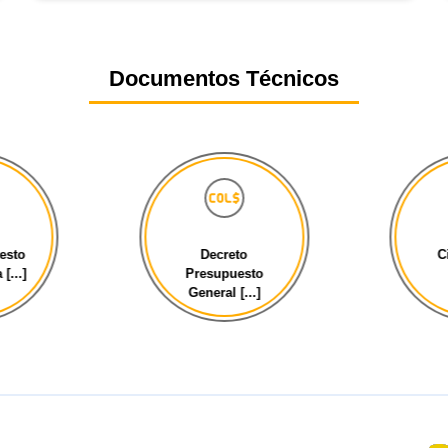
Documentos Técnicos
esto
Decreto
C
[...]
Presupuesto
General [...]