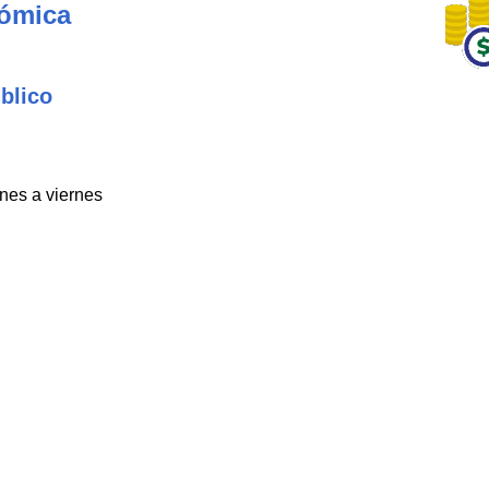
nómica
blico
unes a viernes