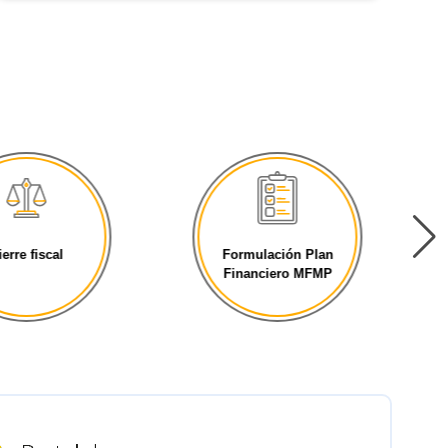
ierre fiscal
Formulación Plan
Financiero MFMP