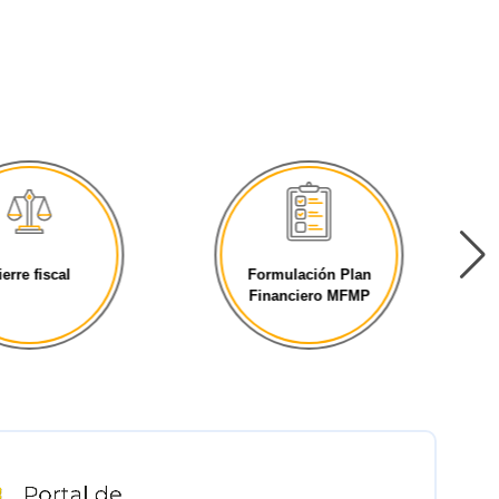
ierre fiscal
Formulación Plan
Financiero MFMP