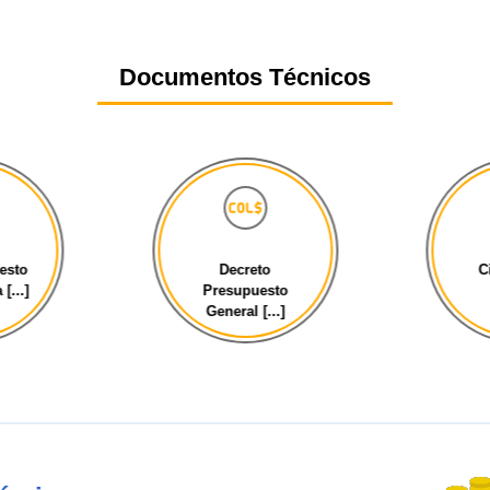
Documentos Técnicos
esto
Decreto
C
[...]
Presupuesto
General [...]