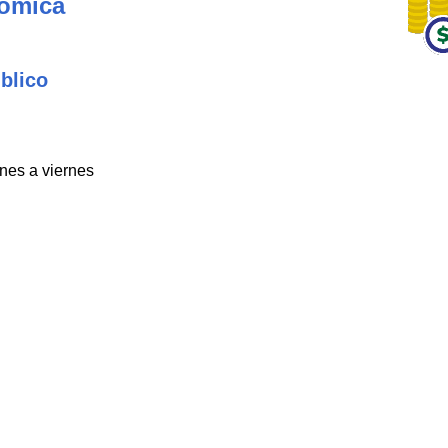
nómica
blico
unes a viernes