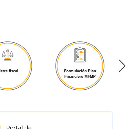
ierre fiscal
Formulación Plan
Financiero MFMP