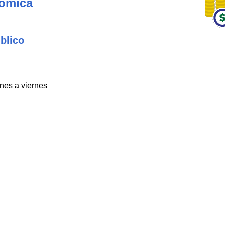
nómica
blico
unes a viernes