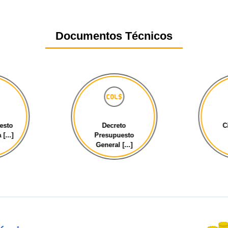
Documentos Técnicos
esto
Decreto
C
[...]
Presupuesto
General [...]