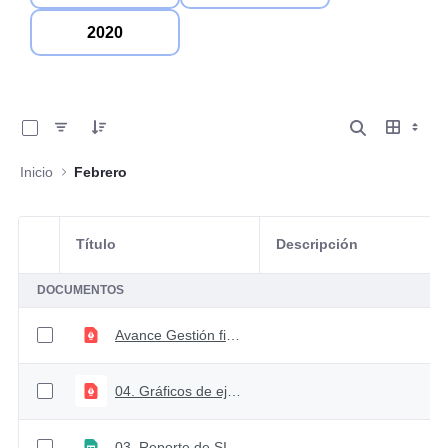
2020
0 de 5 Artículos seleccionados/as
Inicio
Febrero
Título
Descripción
Selección del elemento
DOCUMENTOS
Avance Gestión financiera Presupuestal febrero 2025
04. Gráficos de ejecución febrero 2025
03. Reporte de SIIF Ejecución Agregada (Acumulada a feb de 2025) Vigencia actual, Reservas presupuestales y Cu