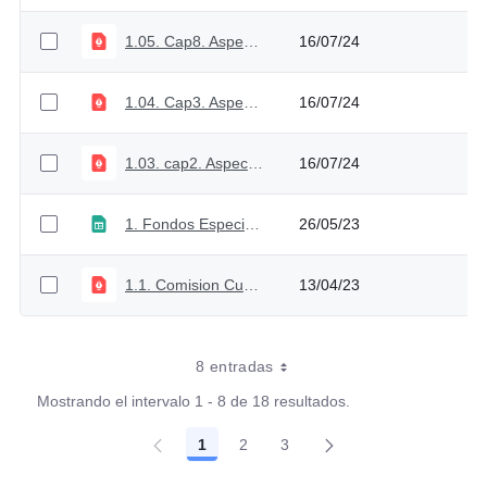
1.05. Cap8. Aspectos del Proceso Presupuestal Colombiano
16/07/24
1.04. Cap3. Aspectos del Proceso Presupuestal Colombiano
16/07/24
1.03. cap2. Aspectos del Proceso Presupuestal Colombiano
16/07/24
1. Fondos Especiales 2024
26/05/23
1.1. Comision Cuarta Camara Radicado_2-2023-016199
13/04/23
8 entradas
Mostrando el intervalo 1 - 8 de 18 resultados.
1
2
3
Página
Página
Página