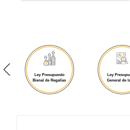
Ley Presupuesto
Decret
General de la [...]
Presupue
General [