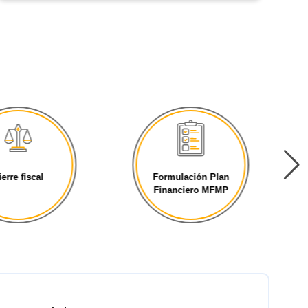
mulación Plan
Cierres Fiscales
nanciero MFMP
Gobierno [...]