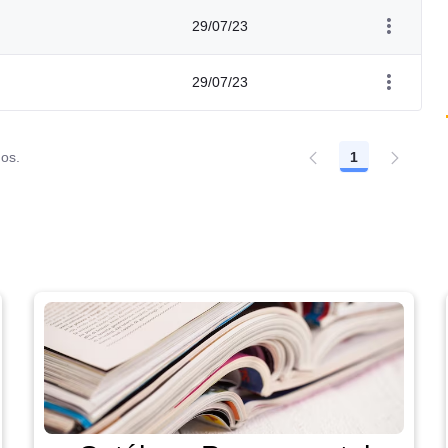
29/07/23
29/07/23
dos.
1
Página