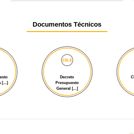
Documentos Técnicos
o
Cierre fiscal
For
sto
Fi
...]