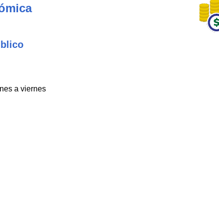
nómica
blico
unes a viernes