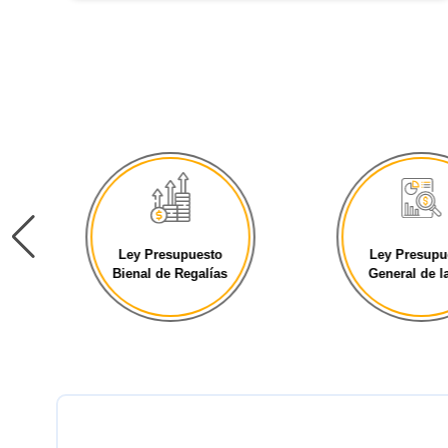
Ley Presupuesto
Ley Presupu
Bienal de Regalías
General de la 