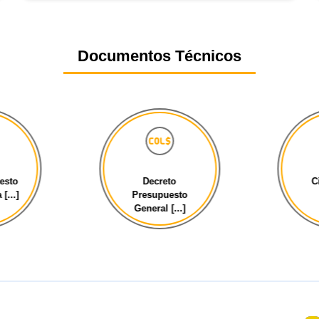
Documentos Técnicos
esto
Decreto
C
[...]
Presupuesto
General [...]