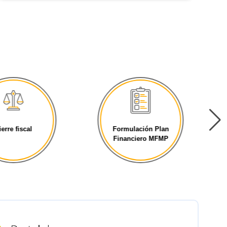
ierre fiscal
Formulación Plan
Financiero MFMP