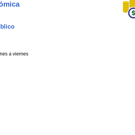
nómica
blico
unes a viernes