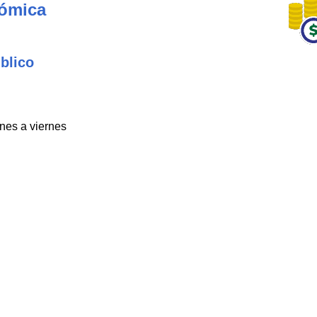
nómica
blico
unes a viernes