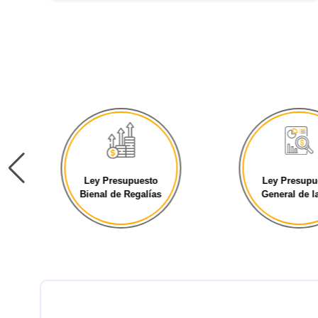
Ley Presupuesto
Ley Presupu
Bienal de Regalías
General de la 