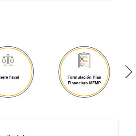
ierre fiscal
Formulación Plan
Financiero MFMP