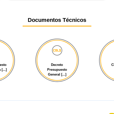
Documentos Técnicos
esto
Decreto
C
[...]
Presupuesto
General [...]