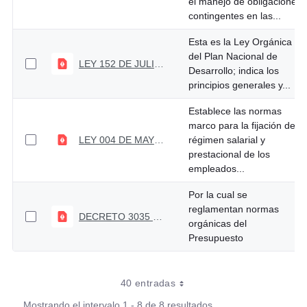
el manejo de obligaciones
contingentes en las...
Esta es la Ley Orgánica
del Plan Nacional de
LEY 152 DE JULIO 15 DE 1994
Desarrollo; indica los
principios generales y...
Establece las normas
marco para la fijación del
LEY 004 DE MAYO 18 DE 1992
régimen salarial y
prestacional de los
empleados...
Por la cual se
reglamentan normas
DECRETO 3035 DEL 27 DE DICIEMBRE DE 2013
orgánicas del
Presupuesto
40 entradas
Mostrando el intervalo 1 - 8 de 8 resultados.