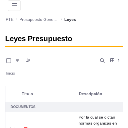
PTE
Presupuesto General de la Nación
Leyes
Leyes Presupuesto
0 de 8 Artículos seleccionados/as
Inicio
Título
Descripción
Selección del elemento
DOCUMENTOS
Por la cual se dictan
normas orgánicas en