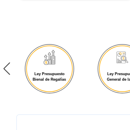
Ley Presupuesto
Ley Presupu
Bienal de Regalías
General de la 