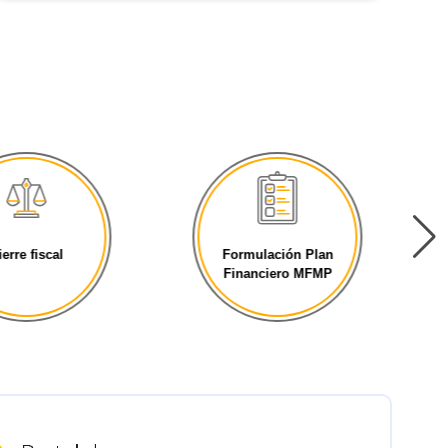
ierre fiscal
Formulación Plan
Financiero MFMP