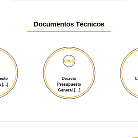
Documentos Técnicos
esto
Decreto
C
[...]
Presupuesto
General [...]