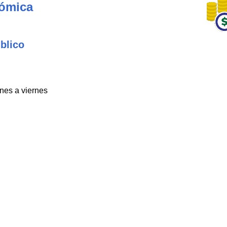
nómica
blico
unes a viernes