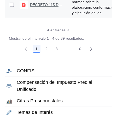
normas sobre la
DECRETO 115 DEL 154 DE ENERO DE 1996
elaboración, conformación
y ejecución de los...
4 entradas
Mostrando el intervalo 1 - 4 de 39 resultados.
1
2
3
...
10
Página
Página
Página
Páginas intermedias Use TA
Página
CONFIS
Compensación del Impuesto Predial
Unificado
Cifras Presupuestales
Temas de Interés