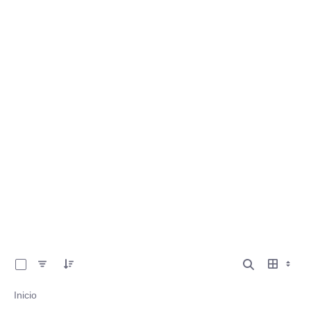
0 de 39 Artículos seleccionados/as
Inicio