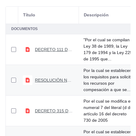
Título
Descripción
Selección del elemento
DOCUMENTOS
"Por el cual se compilan la
Ley 38 de 1989, la Ley
DECRETO 111 DE ENERO 15 DE 1996
179 de 1994 y la Ley 225
de 1995 que...
Por la cual se establecen
los requisitos para solicitar
RESOLUCIÒN NO 017 DEL 04 DE MARZO DE 2010
los recursos por
compesación a que se...
Por el cual se modifica el
numeral 7 del literal (d del
DECRETO 315 DEL 08 DE FEBRERO DE 2008
artículo 16 del decreto
730 de 2005
Por el cual se establecen