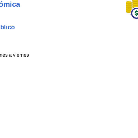
nómica
blico
unes a viernes