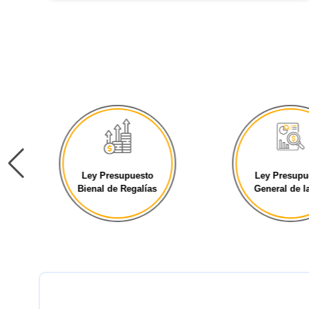
Ley Presupuesto
Ley Presupu
Bienal de Regalías
General de la 