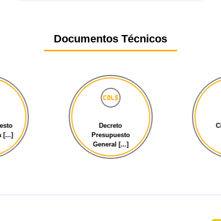
Documentos Técnicos
esto
Decreto
C
[...]
Presupuesto
General [...]