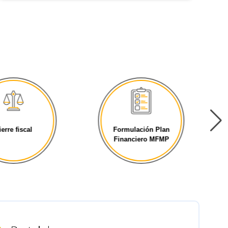
ierre fiscal
Formulación Plan
Financiero MFMP