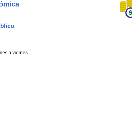
nómica
blico
unes a viernes