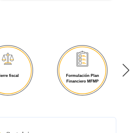
ierre fiscal
Formulación Plan
Financiero MFMP