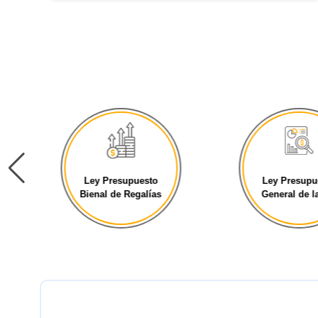
Ley Presupuesto
Ley Presupu
Bienal de Regalías
General de la 