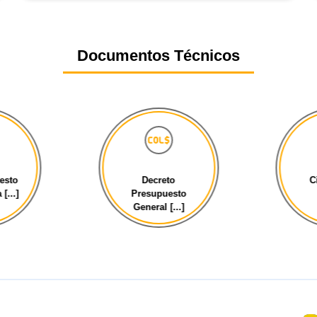
Documentos Técnicos
esto
Decreto
C
[...]
Presupuesto
General [...]