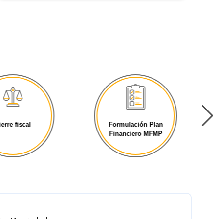
ierre fiscal
Formulación Plan
Financiero MFMP