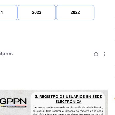
24
2023
2022
itpres