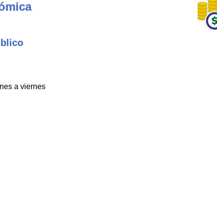
nómica
blico
unes a viernes