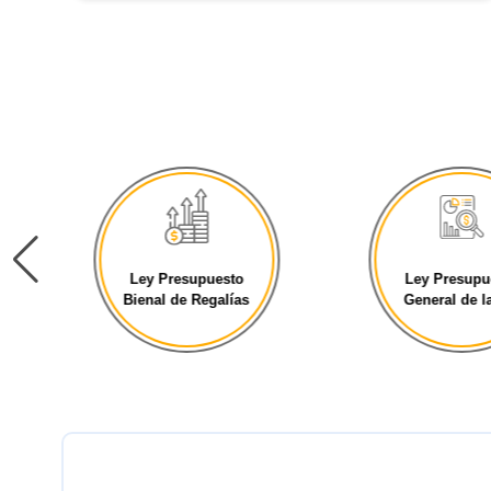
Ley Presupuesto
Ley Presupu
Bienal de Regalías
General de la 