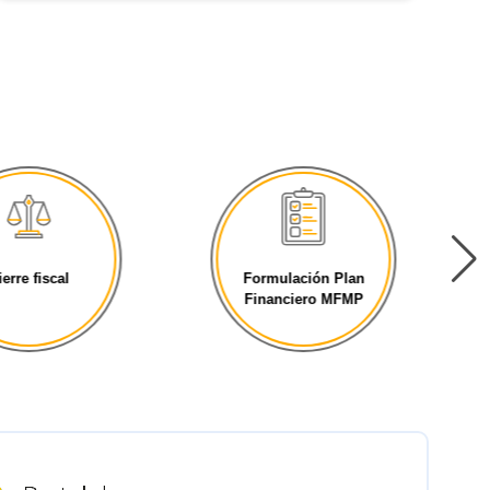
ierre fiscal
Formulación Plan
Financiero MFMP