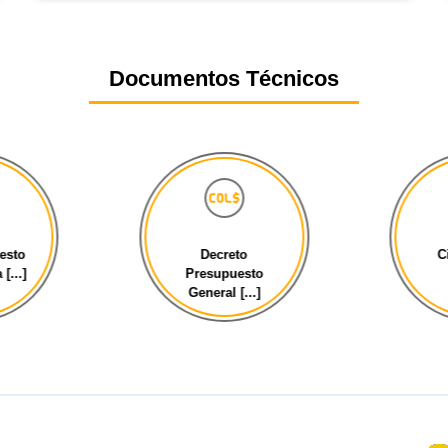
Documentos Técnicos
esto
Decreto
C
[...]
Presupuesto
General [...]