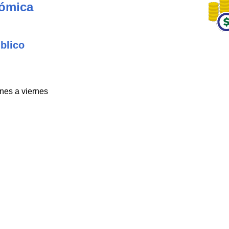
nómica
blico
unes a viernes