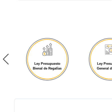
Ley Presupuesto
Ley Presupu
Bienal de Regalías
General de la 