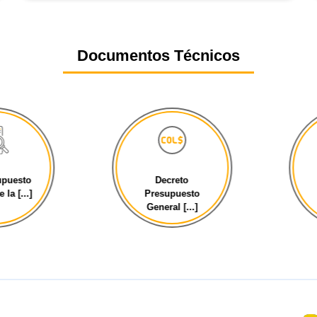
Documentos Técnicos
esto
Decreto
C
[...]
Presupuesto
General [...]