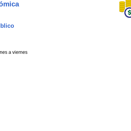
nómica
blico
unes a viernes