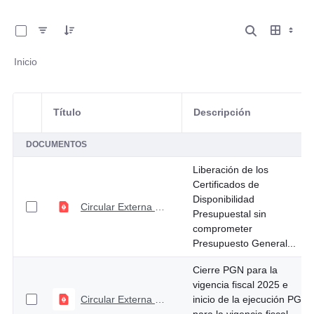
0 de 8 Artículos seleccionados/as
Inicio
Título
Descripción
Selección del elemento
DOCUMENTOS
Liberación de los
Certificados de
Disponibilidad
Circular Externa No.039 de diciembre 16 de 2025
Presupuestal sin
comprometer
Presupuesto General...
Cierre PGN para la
vigencia fiscal 2025 e
Circular Externa No. 036 de noviembre 21 de 2025
inicio de la ejecución PGN