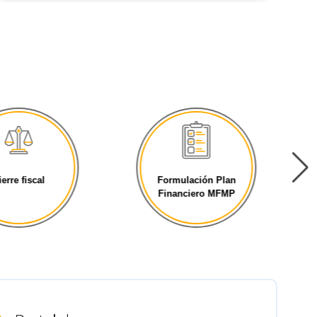
ierre fiscal
Formulación Plan
Financiero MFMP