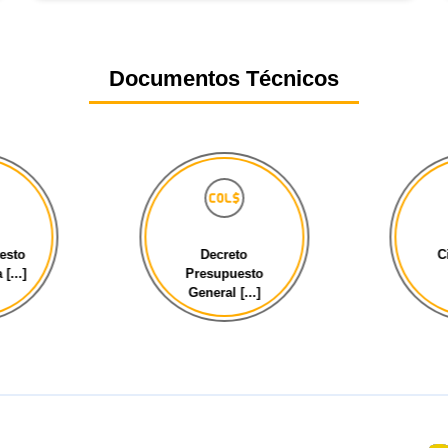
Documentos Técnicos
esto
Decreto
C
[...]
Presupuesto
General [...]