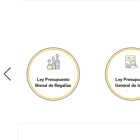
Ley Presupuesto
Ley Presupu
Bienal de Regalías
General de la 