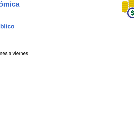
nómica
blico
unes a viernes