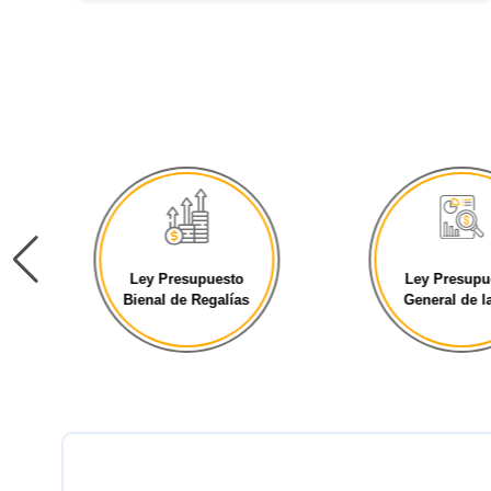
Ley Presupuesto
Ley Presupu
Bienal de Regalías
General de la 