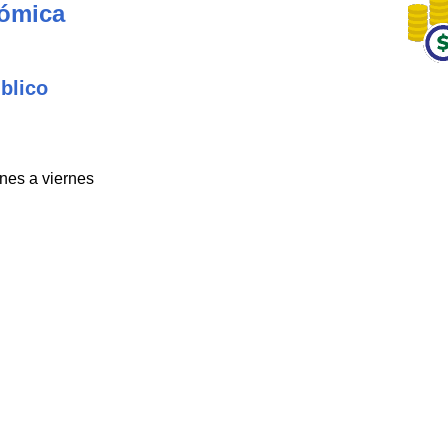
nómica
blico
unes a viernes