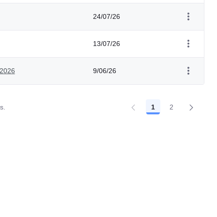
24/07/26
13/07/26
 2026
9/06/26
s.
1
2
Página
Página