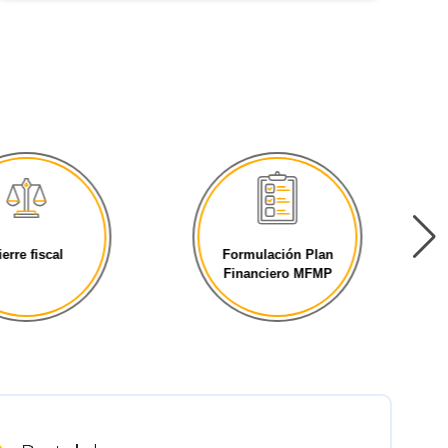
ierre fiscal
Formulación Plan
Financiero MFMP