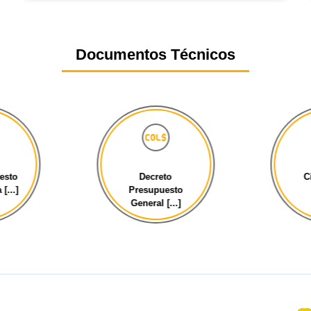
Documentos Técnicos
esto
Decreto
C
[...]
Presupuesto
General [...]