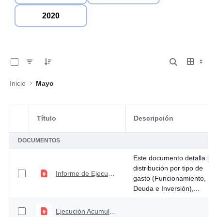
2020
0 de 4 Artículos seleccionados/as
Inicio
Mayo
Título
Descripción
Selección del elemento
DOCUMENTOS
Este documento detalla la
distribución por tipo de
Informe de Ejecución Mayo 2026
gasto (Funcionamiento,
Deuda e Inversión),...
Ejecución Acumulada Ingresos y gastos