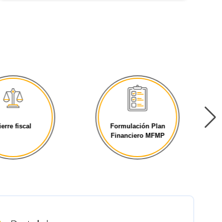
ierre fiscal
Formulación Plan
Financiero MFMP