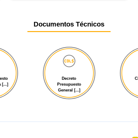
Documentos Técnicos
esto
Decreto
C
[...]
Presupuesto
General [...]