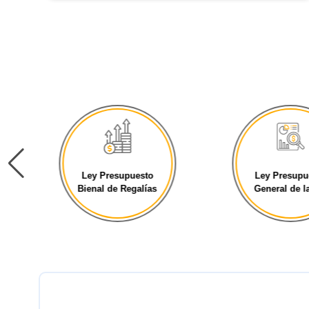
Ley Presupuesto
Ley Presupu
Bienal de Regalías
General de la 