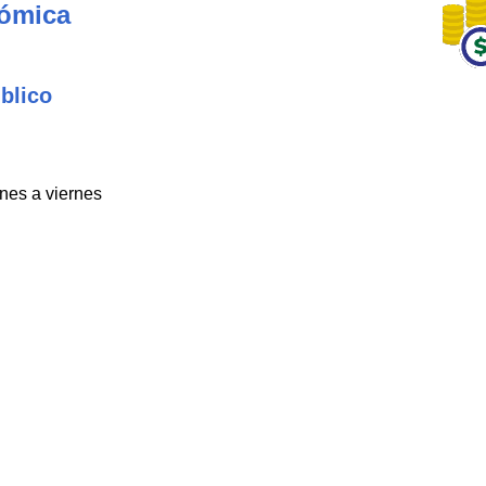
nómica
blico
unes a viernes