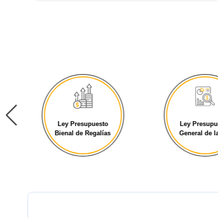
Ley Presupuesto
Ley Presupu
Bienal de Regalías
General de la 