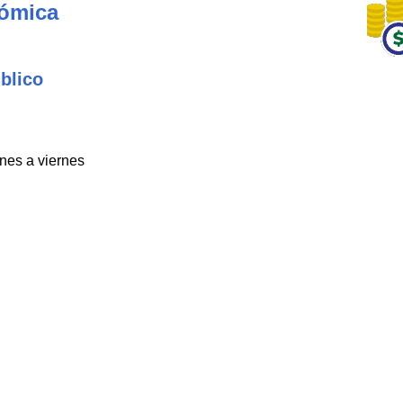
nómica
blico
unes a viernes