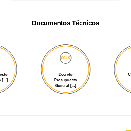
Documentos Técnicos
esto
Decreto
C
[...]
Presupuesto
General [...]