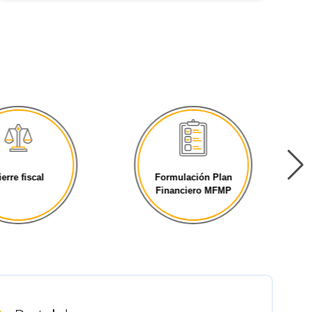
ierre fiscal
Formulación Plan
Financiero MFMP