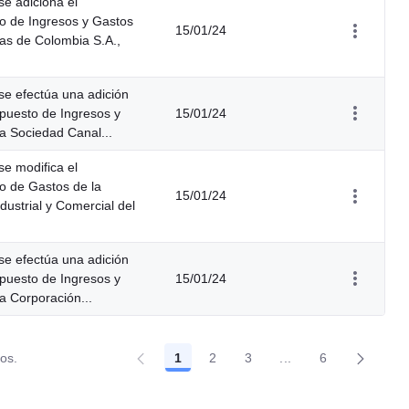
se adiciona el
o de Ingresos y Gastos
15/01/24
as de Colombia S.A.,
 se efectúa una adición
puesto de Ingresos y
15/01/24
a Sociedad Canal...
se modifica el
o de Gastos de la
15/01/24
ustrial y Comercial del
 se efectúa una adición
puesto de Ingresos y
15/01/24
a Corporación...
dos.
1
2
3
...
6
Página
Página
Página
Páginas intermedia
Página