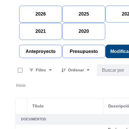
2026
2025
20
2021
2020
Anteproyecto
Presupuesto
Modific
0 de 24 Artículos seleccionados/as
Filtro
Ordenar
Inicio
Título
Descripci
Selección del elemento
DOCUMENTOS