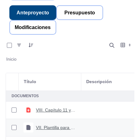
Anteproyecto
Presupuesto
Modificaciones
0 de 9 Artículos seleccionados/as
Inicio
Título
Descripción
Selección del elemento
DOCUMENTOS
VIII. Capítulo 11 y 12. Libro de Aspectos Generales del Proceso Presupuestal Colombiano
VII. Plantilla para el cargue de anteproyecto 2025