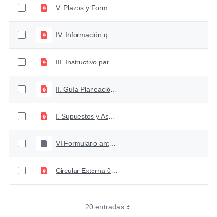
V. Plazos y Formas de Envio de la Información 2025
IV. Información que debe remitir a la DGPPN y a la DPIP - DNP
III. Instructivo para la Elaboración de la Proyección Presupuestal
II. Guía Planeación Estratégica 2025
I. Supuestos y Aspectos Legales a considerar 2025
VI Formulario anteproyecto 2025
Circular Externa 032 octubre 03 2024
20 entradas