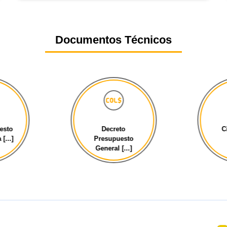
Documentos Técnicos
esto
Decreto
C
[...]
Presupuesto
General [...]