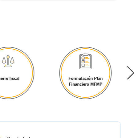
ierre fiscal
Formulación Plan
Financiero MFMP