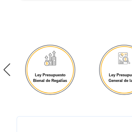
Ley Presupuesto
Ley Presupu
Bienal de Regalías
General de la 