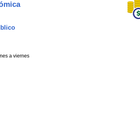
nómica
blico
unes a viernes