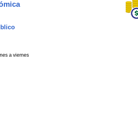
nómica
blico
unes a viernes