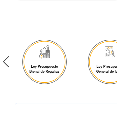
Ley Presupuesto
Ley Presupu
Bienal de Regalías
General de la 