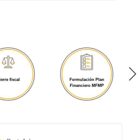
ierre fiscal
Formulación Plan
Financiero MFMP