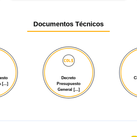
Documentos Técnicos
esto
Decreto
C
[...]
Presupuesto
General [...]